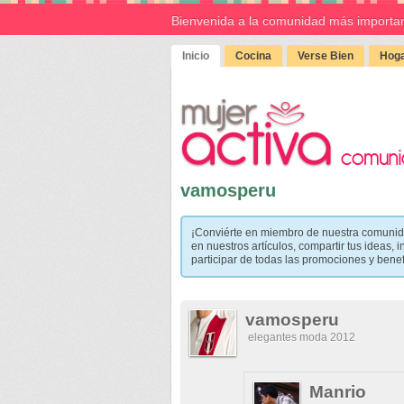
Bienvenida a la comunidad más importan
Inicio
Cocina
Verse Bien
Hoga
vamosperu
¡Conviérte en miembro de nuestra comunid
en nuestros artículos, compartir tus ideas, i
participar de todas las promociones y bene
vamosperu
elegantes moda 2012
Manrio