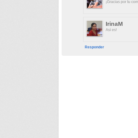
¡Gracias por tu co
IrinaM
Así es!
Responder