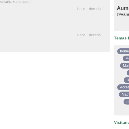
mentario, vamosperu!
Auma
Hace 1 decada
@vam
Hace 1 decada
Temas 
home
M
Muj
R
Acces
Matr
n
Visítan