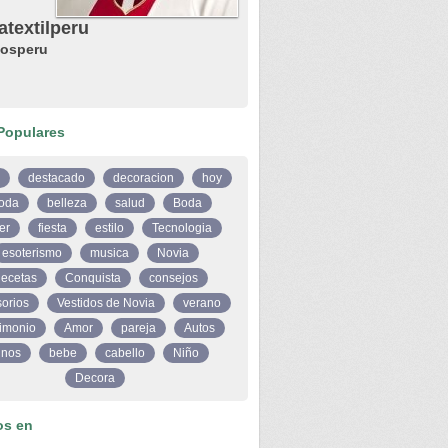
textilperu
osperu
Populares
destacado
decoracion
hoy
oda
belleza
salud
Boda
er
fiesta
estilo
Tecnologia
esoterismo
musica
Novia
ecetas
Conquista
consejos
orios
Vestidos de Novia
verano
imonio
Amor
pareja
Autos
inos
bebe
cabello
Niño
Decora
os en