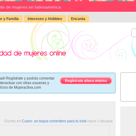
te de mujeres en latinoamérica
r y Familia
Intereses y Hobbies
Encanta
ad! Regístrate y podrás comentar
Regístrate ahora mismo
nteractuar con otras usuarias y
ficios de Mujeractiva.com
Escrito en
Cuero: un toque ochentero para tu look
Hace 1 decada