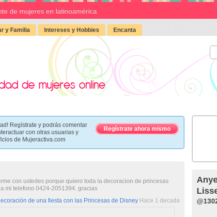
te de mujeres en latinoamérica
r y Familia
Intereses y Hobbies
Encanta
ad! Regístrate y podrás comentar
Regístrate ahora mismo
nteractuar con otras usuarias y
ficios de Mujeractiva.com
Anye
arme con ustedes porque quiero toda la decoracion de princesas
o a mi telefono 0424-2051394. gracias
Liss
ecoración de una fiesta con las Princesas de Disney
Hace 1 decada
@130