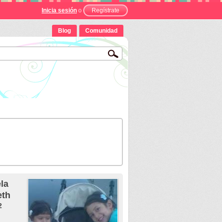
Inicia sesión
o
Regístrate
Blog
Comunidad
la
eth
2