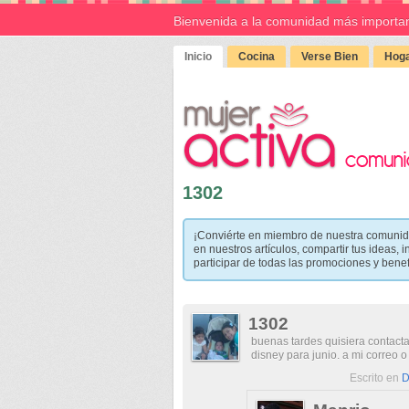
Bienvenida a la comunidad más importan
Inicio
Cocina
Verse Bien
Hoga
1302
¡Conviérte en miembro de nuestra comunid
en nuestros artículos, compartir tus ideas, i
participar de todas las promociones y bene
1302
buenas tardes quisiera contact
disney para junio. a mi correo 
Escrito en
D