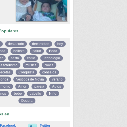
Populares
destacado
decoracion
hoy
oda
belleza
salud
Boda
er
fiesta
estilo
Tecnologia
esoterismo
musica
Novia
ecetas
Conquista
consejos
orios
Vestidos de Novia
verano
imonio
Amor
pareja
Autos
inos
bebe
cabello
Niño
Decora
os en
Facebook
Twitter