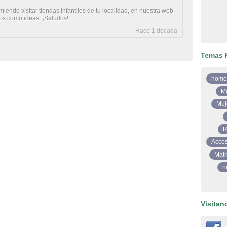
miendo visitar tiendas infantiles de tu localidad, en nuestra web
os como ideas. ¡Saludos!
Hace 1 decada
Temas 
home
M
Muj
R
Acces
Matr
n
Visítan