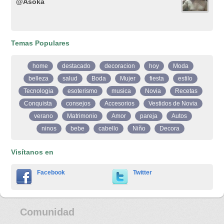
@Asoka
Temas Populares
home
destacado
decoracion
hoy
Moda
belleza
salud
Boda
Mujer
fiesta
estilo
Tecnologia
esoterismo
musica
Novia
Recetas
Conquista
consejos
Accesorios
Vestidos de Novia
verano
Matrimonio
Amor
pareja
Autos
ninos
bebe
cabello
Niño
Decora
Visítanos en
Facebook
Twitter
Comunidad