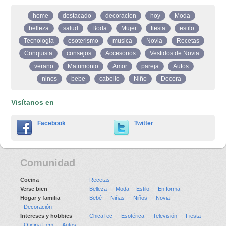
home
destacado
decoracion
hoy
Moda
belleza
salud
Boda
Mujer
fiesta
estilo
Tecnologia
esoterismo
musica
Novia
Recetas
Conquista
consejos
Accesorios
Vestidos de Novia
verano
Matrimonio
Amor
pareja
Autos
ninos
bebe
cabello
Niño
Decora
Visítanos en
Facebook
Twitter
Comunidad
Cocina
Recetas
Verse bien
Belleza
Moda
Estilo
En forma
Hogar y familia
Bebé
Niñas
Niños
Novia
Decoración
Intereses y hobbies
ChicaTec
Esotérica
Televisión
Fiesta
Oficina Fem
Autos