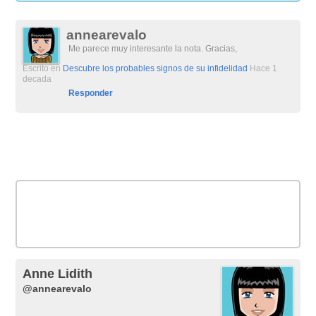
annearevalo
Me parece muy interesante la nota. Gracias,
Escrito en
Descubre los probables signos de su infidelidad
Hace 1
decada
Responder
Anne Lidith
@annearevalo