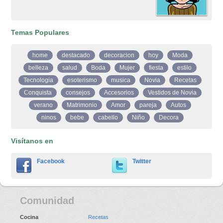
Temas Populares
home
destacado
decoracion
hoy
Moda
belleza
salud
Boda
Mujer
fiesta
estilo
Tecnologia
esoterismo
musica
Novia
Recetas
Conquista
consejos
Accesorios
Vestidos de Novia
verano
Matrimonio
Amor
pareja
Autos
ninos
bebe
cabello
Niño
Decora
Visítanos en
Facebook
Twitter
Comunidad
Cocina
Recetas