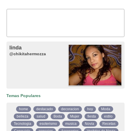
linda
@chikitahermozza
Temas Populares
home
destacado
decoracion
hoy
Moda
belleza
salud
Boda
Mujer
fiesta
estilo
Tecnologia
esoterismo
musica
Novia
Recetas