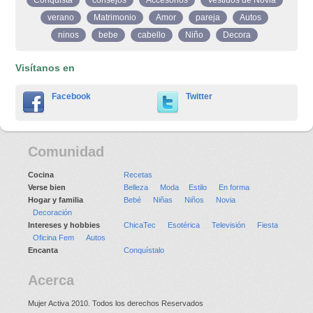
Conquista
consejos
Accesorios
Vestidos de Novia
verano
Matrimonio
Amor
pareja
Autos
ninos
bebe
cabello
Niño
Decora
Visítanos en
Facebook
Twitter
Comunidad
Cocina
Recetas
Verse bien
Belleza
Moda
Estilo
En forma
Hogar y familia
Bebé
Niñas
Niños
Novia
Decoración
Intereses y hobbies
ChicaTec
Esotérica
Televisión
Fiesta
Oficina Fem
Autos
Encanta
Conquístalo
Acerca
Mujer Activa 2010. Todos los derechos Reservados