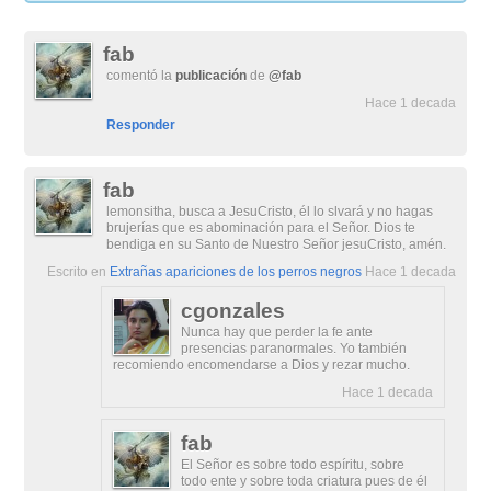
fab
comentó la
publicación
de
@fab
Hace 1 decada
Responder
fab
lemonsitha, busca a JesuCristo, él lo slvará y no hagas
brujerías que es abominación para el Señor. Dios te
bendiga en su Santo de Nuestro Señor jesuCristo, amén.
Escrito en
Extrañas apariciones de los perros negros
Hace 1 decada
cgonzales
Nunca hay que perder la fe ante
presencias paranormales. Yo también
recomiendo encomendarse a Dios y rezar mucho.
Hace 1 decada
fab
El Señor es sobre todo espíritu, sobre
todo ente y sobre toda criatura pues de él