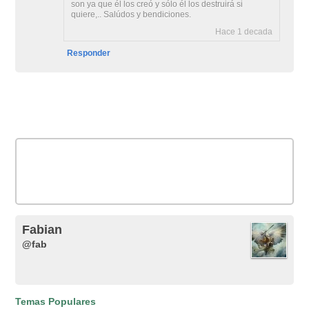
son ya que él los creó y sólo él los destruirá si
quiere,.. Salúdos y bendiciones.
Hace 1 decada
Responder
Fabian
@fab
Temas Populares