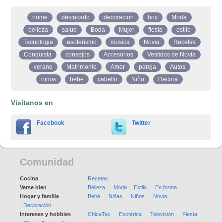
home
destacado
decoracion
hoy
Moda
belleza
salud
Boda
Mujer
fiesta
estilo
Tecnologia
esoterismo
musica
Novia
Recetas
Conquista
consejos
Accesorios
Vestidos de Novia
verano
Matrimonio
Amor
pareja
Autos
ninos
bebe
cabello
Niño
Decora
Visítanos en
Facebook
Twitter
Comunidad
Cocina
Recetas
Verse bien
Belleza
Moda
Estilo
En forma
Hogar y familia
Bebé
Niñas
Niños
Novia
Decoración
Intereses y hobbies
ChicaTec
Esotérica
Televisión
Fiesta