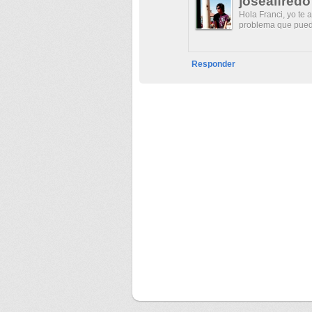
josealfred
Hola Franci, yo te 
problema que pueda
Responder