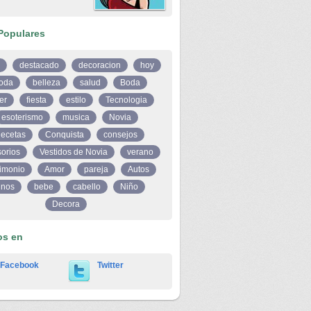
Populares
destacado
decoracion
hoy
oda
belleza
salud
Boda
er
fiesta
estilo
Tecnologia
esoterismo
musica
Novia
ecetas
Conquista
consejos
orios
Vestidos de Novia
verano
imonio
Amor
pareja
Autos
inos
bebe
cabello
Niño
Decora
os en
Facebook
Twitter