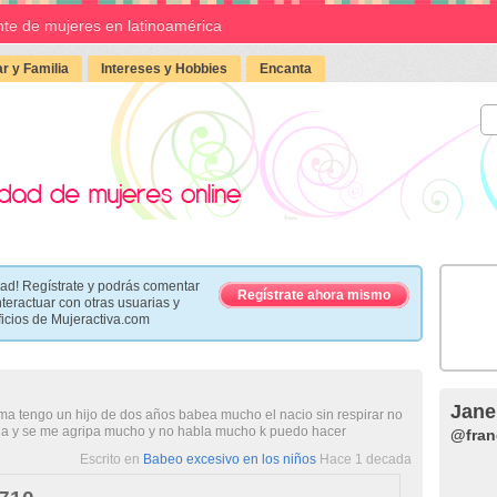
te de mujeres en latinoamérica
r y Familia
Intereses y Hobbies
Encanta
ad! Regístrate y podrás comentar
Regístrate ahora mismo
nteractuar con otras usuarias y
ficios de Mujeractiva.com
Jane
ma tengo un hijo de dos años babea mucho el nacio sin respirar no
cia y se me agripa mucho y no habla mucho k puedo hacer
@fran
Escrito en
Babeo excesivo en los niños
Hace 1 decada