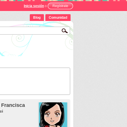
Inicia sesión
o
Regístrate
Blog
Comunidad
 Francisca
ci