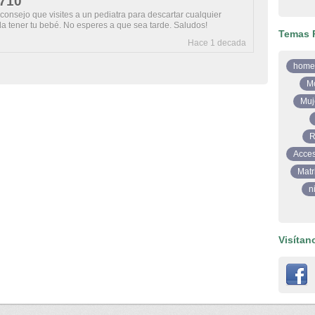
o710
aconsejo que visites a un pediatra para descartar cualquier
 tener tu bebé. No esperes a que sea tarde. Saludos!
Temas 
Hace 1 decada
home
M
Muj
R
Acces
Matr
n
Visítan