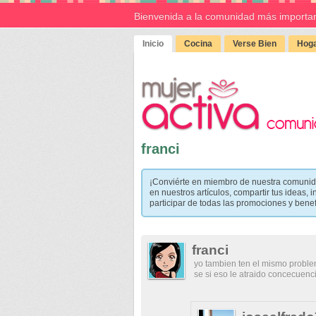
Bienvenida a la comunidad más importan
Inicio
Cocina
Verse Bien
Hoga
franci
¡Conviérte en miembro de nuestra comunid
en nuestros artículos, compartir tus ideas, i
participar de todas las promociones y bene
franci
yo tambien ten el mismo proble
se si eso le atraido concecuen