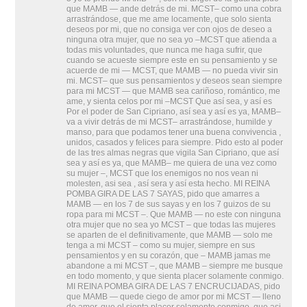
que MAMB — ande detrás de mi. MCST– como una cobra
arrastrándose, que me ame locamente, que solo sienta
deseos por mi, que no consiga ver con ojos de deseo a
ninguna otra mujer, que no sea yo –MCST que atienda a
todas mis voluntades, que nunca me haga sufrir, que
cuando se acueste siempre este en su pensamiento y se
acuerde de mi — MCST, que MAMB — no pueda vivir sin
mi. MCST– que sus pensamientos y deseos sean siempre
para mi MCST — que MAMB sea cariñoso, romántico, me
ame, y sienta celos por mi –MCST Que así sea, y así es
Por el poder de San Cipriano, así sea y así es ya, MAMB–
va a vivir detrás de mi MCST– arrastrándose, humilde y
manso, para que podamos tener una buena convivencia ,
unidos, casados y felices para siempre. Pido esto al poder
de las tres almas negras que vigila San Cipriano, que así
sea y así es ya, que MAMB– me quiera de una vez como
su mujer –, MCST que los enemigos no nos vean ni
molesten, asi sea , así sera y así esta hecho. MI REINA
POMBA GIRA DE LAS 7 SAYAS, pido que amarres a
MAMB — en los 7 de sus sayas y en los 7 guizos de su
ropa para mi MCST –. Que MAMB — no este con ninguna
otra mujer que no sea yo MCST – que todas las mujeres
se aparten de el definitivamente, que MAMB — solo me
tenga a mi MCST – como su mujer, siempre en sus
pensamientos y en su corazón, que – MAMB jamas me
abandone a mi MCST –, que MAMB – siempre me busque
en todo momento, y que sienta placer solamente conmigo.
MI REINA POMBA GIRA DE LAS 7 ENCRUCIJADAS, pido
que MAMB — quede ciego de amor por mi MCST — lleno