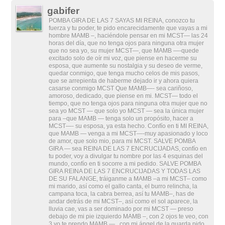
gabifer
POMBA GIRA DE LAS 7 SAYAS MI REINA, conozco tu
fuerza y tu poder, te pido encarecidamente que vayas a mi
hombre MAMB –, haciéndole pensar en mi MCST— las 24
horas del día, que no tenga ojos para ninguna otra mujer
que no sea yo, su mujer MCST—, que MAMB —-quede
excitado solo de oír mi voz, que piense en hacerme su
esposa, que aumente su nostalgia y su deseo de verme,
quedar conmigo, que tenga mucho celos de mis pasos,
que se arrepienta de haberme dejado ir y ahora quiera
casarse conmigo MCST Que MAMB—- sea cariñoso,
amoroso, dedicado, que piense en mi. MCST— todo el
tiempo, que no tenga ojos para ninguna otra mujer que no
sea yo MCST — que solo yo MCST — sea la única mujer
para –que MAMB — tenga solo un propósito, hacer a
MCST—- su esposa, ya esta hecho. Confío en ti MI REINA,
que MAMB — venga a mi MCST—-muy apasionado y loco
de amor, que solo mio, para mi MCST. SALVE POMBA
GIRA — sea REINA DE LAS 7 ENCRUCIJADAS, confío en
tu poder, voy a divulgar tu nombre por las 4 esquinas del
mundo, confío en ti socorre a mi pedido. SALVE POMBA
GIRA REINA DE LAS 7 ENCRUCIJADAS Y TODAS LAS
DE SU FALANGE, tráiganme a MAMB –a mi MCST– como
mi marido, así como el gallo canta, el burro relincha, la
campana toca, la cabra berrea, así tu MAMB–, has de
andar detrás de mi MCST–, así como el sol aparece, la
lluvia cae, vas a ser dominado por mi MCST — preso
debajo de mi pie izquierdo MAMB –, con 2 ojos te veo, con
3 yo te prendo MAMB — , con mi ángel de la guarda pido