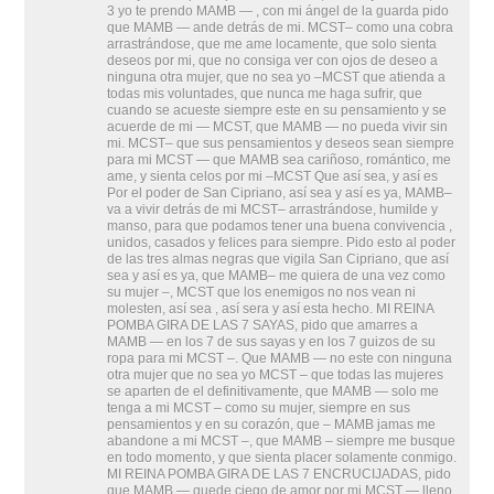
3 yo te prendo MAMB — , con mi ángel de la guarda pido
que MAMB — ande detrás de mi. MCST– como una cobra
arrastrándose, que me ame locamente, que solo sienta
deseos por mi, que no consiga ver con ojos de deseo a
ninguna otra mujer, que no sea yo –MCST que atienda a
todas mis voluntades, que nunca me haga sufrir, que
cuando se acueste siempre este en su pensamiento y se
acuerde de mi — MCST, que MAMB — no pueda vivir sin
mi. MCST– que sus pensamientos y deseos sean siempre
para mi MCST — que MAMB sea cariñoso, romántico, me
ame, y sienta celos por mi –MCST Que así sea, y así es
Por el poder de San Cipriano, así sea y así es ya, MAMB–
va a vivir detrás de mi MCST– arrastrándose, humilde y
manso, para que podamos tener una buena convivencia ,
unidos, casados y felices para siempre. Pido esto al poder
de las tres almas negras que vigila San Cipriano, que así
sea y así es ya, que MAMB– me quiera de una vez como
su mujer –, MCST que los enemigos no nos vean ni
molesten, así sea , así sera y así esta hecho. MI REINA
POMBA GIRA DE LAS 7 SAYAS, pido que amarres a
MAMB — en los 7 de sus sayas y en los 7 guizos de su
ropa para mi MCST –. Que MAMB — no este con ninguna
otra mujer que no sea yo MCST – que todas las mujeres
se aparten de el definitivamente, que MAMB — solo me
tenga a mi MCST – como su mujer, siempre en sus
pensamientos y en su corazón, que – MAMB jamas me
abandone a mi MCST –, que MAMB – siempre me busque
en todo momento, y que sienta placer solamente conmigo.
MI REINA POMBA GIRA DE LAS 7 ENCRUCIJADAS, pido
que MAMB — quede ciego de amor por mi MCST — lleno