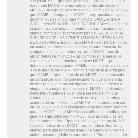
sea yo MCST — que solo yo MCST — sea la única mujer
para –que MAMB — tenga solo un propósito, hacer a
MCST—- su esposa, ya esta hecho. Confío en ti MI REINA,
que MAMB — venga a mi MCST—-muy apasionado y loco
de amor, que solo mio, para mi MCST. SALVE POMBA
GIRA — sea REINA DE LAS 7 ENCRUCIJADAS, confío en
tu poder, voy a divulgar tu nombre por las 4 esquinas del
mundo, confío en ti socorre a mi pedido. SALVE POMBA
GIRA REINA DE LAS 7 ENCRUCIJADAS Y TODAS LAS
DE SU FALANGE, tráiganme a MAMB –a mi MCST– como
mi marido, así como el gallo canta, el burro relincha, la
campana toca, la cabra berrea, así tu MAMB–, has de
andar detrás de mi MCST–, así como el sol aparece, la
lluvia cae, vas a ser dominado por mi MCST — preso
debajo de mi pie izquierdo MAMB –, con 2 ojos te veo, con
3 yo te prendo MAMB — , con mi ángel de la guarda pido
que MAMB — ande detrás de mi. MCST– como una cobra
arrastrándose, que me ame locamente, que solo sienta
deseos por mi, que no consiga ver con ojos de deseo a
ninguna otra mujer, que no sea yo –MCST que atienda a
todas mis voluntades, que nunca me haga sufrir, que
cuando se acueste siempre este en su pensamiento y se
acuerde de mi — MCST, que MAMB — no pueda vivir sin
mi. MCST– que sus pensamientos y deseos sean siempre
para mi MCST — que MAMB sea cariñoso, romántico, me
ame, y sienta celos por mi –MCST Que así sea, y así es
Por el poder de San Cipriano, así sea y así es ya, MAMB–
va a vivir detrás de mi MCST– arrastrándose, humilde y
manso, para que podamos tener una buena convivencia ,
unidos, casados y felices para siempre. Pido esto al poder