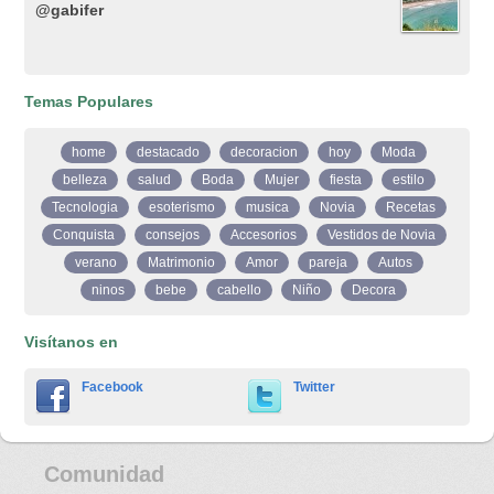
@gabifer
Temas Populares
home
destacado
decoracion
hoy
Moda
belleza
salud
Boda
Mujer
fiesta
estilo
Tecnologia
esoterismo
musica
Novia
Recetas
Conquista
consejos
Accesorios
Vestidos de Novia
verano
Matrimonio
Amor
pareja
Autos
ninos
bebe
cabello
Niño
Decora
Visítanos en
Facebook
Twitter
Comunidad