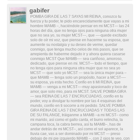
gabifer
POMBA GIRA DE LAS 7 SAYAS MI REINA, conozco tu
fuerza y tu poder, te pido encarecidamente que vayas a mi
hombre MAMB –, haciéndole pensar en mi MCST— las 24
horas del día, que no tenga ojos para ninguna otra mujer
que no sea yo, su mujer MCST—, que —-quede excitado
solo de oír mi voz, que piense en hacerme su esposa, que
aumente su nostalgia y su deseo de verme, quedar
conmigo, que tenga mucho celos de mis pasos, que se
arrepienta de haberme dejado ir y ahora quiera casarse
conmigo MCST Que MAMB—- sea cariñoso, amoroso,
dedicado, que piense en mi. MCST— todo el tiempo, que
no tenga ojos para ninguna otra mujer que no sea yo
MCST — que solo yo MCST — sea la única mujer para –
que MAMB — tenga solo un propósito, hacer a MCST—-
su esposa, ya esta hecho. Confío en ti MI REINA, que
MAMB — venga a mi MCST—-muy apasionado y loco de
amor, que solo mio, para mi MCST. SALVE POMBA GIRA
— sea REINA DE LAS 7 ENCRUCIJADAS, confío en tu
poder, voy a divulgar tu nombre por las 4 esquinas del
mundo, confío en ti socorre a mi pedido. SALVE POMBA
GIRA REINA DE LAS 7 ENCRUCIJADAS Y TODAS LAS
DE SU FALANGE, tráiganme a MAMB –a mi MCST– como
mi marido, así como el gallo canta, el burro relincha, la
campana toca, la cabra berrea, así tu MAMB–, has de
andar detrás de mi MCST–, así como el sol aparece, la
lluvia cae, vas a ser dominado por mi MCST — preso
debajo de mi pie izquierdo MAMB –, con 2 ojos te veo, con