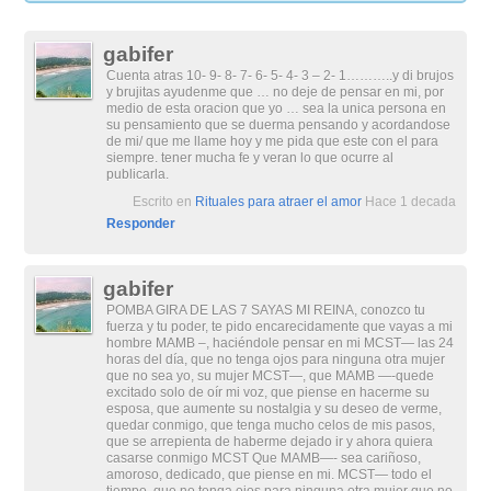
gabifer
Cuenta atras 10- 9- 8- 7- 6- 5- 4- 3 – 2- 1………..y di brujos
y brujitas ayudenme que … no deje de pensar en mi, por
medio de esta oracion que yo … sea la unica persona en
su pensamiento que se duerma pensando y acordandose
de mi/ que me llame hoy y me pida que este con el para
siempre. tener mucha fe y veran lo que ocurre al
publicarla.
Escrito en
Rituales para atraer el amor
Hace 1 decada
Responder
gabifer
POMBA GIRA DE LAS 7 SAYAS MI REINA, conozco tu
fuerza y tu poder, te pido encarecidamente que vayas a mi
hombre MAMB –, haciéndole pensar en mi MCST— las 24
horas del día, que no tenga ojos para ninguna otra mujer
que no sea yo, su mujer MCST—, que MAMB —-quede
excitado solo de oír mi voz, que piense en hacerme su
esposa, que aumente su nostalgia y su deseo de verme,
quedar conmigo, que tenga mucho celos de mis pasos,
que se arrepienta de haberme dejado ir y ahora quiera
casarse conmigo MCST Que MAMB—- sea cariñoso,
amoroso, dedicado, que piense en mi. MCST— todo el