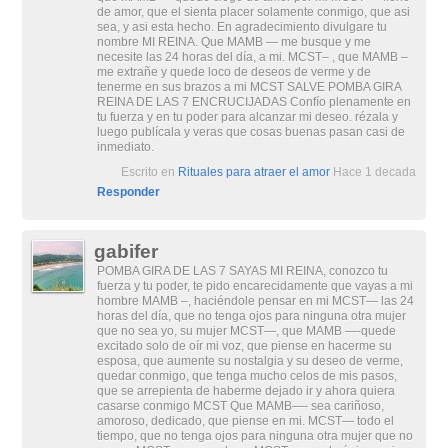
de amor, que el sienta placer solamente conmigo, que asi
sea, y asi esta hecho. En agradecimiento divulgare tu
nombre MI REINA. Que MAMB — me busque y me
necesite las 24 horas del día, a mi. MCST– , que MAMB –
me extrañe y quede loco de deseos de verme y de
tenerme en sus brazos a mi MCST SALVE POMBA GIRA
REINA DE LAS 7 ENCRUCIJADAS Confío plenamente en
tu fuerza y en tu poder para alcanzar mi deseo. rézala y
luego publícala y veras que cosas buenas pasan casi de
inmediato.
Escrito en
Rituales para atraer el amor
Hace 1 decada
Responder
gabifer
POMBA GIRA DE LAS 7 SAYAS MI REINA, conozco tu
fuerza y tu poder, te pido encarecidamente que vayas a mi
hombre MAMB –, haciéndole pensar en mi MCST— las 24
horas del día, que no tenga ojos para ninguna otra mujer
que no sea yo, su mujer MCST—, que MAMB —-quede
excitado solo de oír mi voz, que piense en hacerme su
esposa, que aumente su nostalgia y su deseo de verme,
quedar conmigo, que tenga mucho celos de mis pasos,
que se arrepienta de haberme dejado ir y ahora quiera
casarse conmigo MCST Que MAMB—- sea cariñoso,
amoroso, dedicado, que piense en mi. MCST— todo el
tiempo, que no tenga ojos para ninguna otra mujer que no