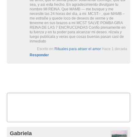
de amor, que el sienta placer solamente conmigo, que asi
sea, y asi esta hecho. En agradecimiento divulgare tu
nombre MI REINA. Que MAMB — me busque y me
necesite las 24 horas del dia, a mi. MCST– , que MAMB –
me extrañe y quede loco de deseos de verme y de
tenerme en sus brazos a mi MCST SALVE POMBA GIRA
REINA DE LAS 7 ENCRUCIJADAS Confío plenamente en
tu fuerza y en tu poder para alcanzar mi deseo. rézala y
luego publícala y veras que cosas buenas pasan casi de
inmediato
Escrito en
Rituales para atraer el amor
Hace 1 decada
Responder
Gabriela