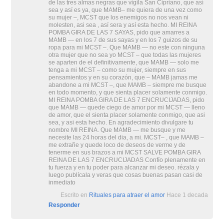
de las tres almas negras que vigila San Cipriano, que así
sea y así es ya, que MAMB– me quiera de una vez como
su mujer –, MCST que los enemigos no nos vean ni
molesten, asi sea , así sera y así esta hecho. MI REINA
POMBA GIRA DE LAS 7 SAYAS, pido que amarres a
MAMB — en los 7 de sus sayas y en los 7 guizos de su
ropa para mi MCST –. Que MAMB — no este con ninguna
otra mujer que no sea yo MCST – que todas las mujeres
se aparten de el definitivamente, que MAMB — solo me
tenga a mi MCST – como su mujer, siempre en sus
pensamientos y en su corazón, que – MAMB jamas me
abandone a mi MCST –, que MAMB – siempre me busque
en todo momento, y que sienta placer solamente conmigo.
MI REINA POMBA GIRA DE LAS 7 ENCRUCIJADAS, pido
que MAMB — quede ciego de amor por mi MCST — lleno
de amor, que el sienta placer solamente conmigo, que asi
sea, y asi esta hecho. En agradecimiento divulgare tu
nombre MI REINA. Que MAMB — me busque y me
necesite las 24 horas del dia, a mi. MCST– , que MAMB –
me extrañe y quede loco de deseos de verme y de
tenerme en sus brazos a mi MCST SALVE POMBA GIRA
REINA DE LAS 7 ENCRUCIJADAS Confío plenamente en
tu fuerza y en tu poder para alcanzar mi deseo. rézala y
luego publícala y veras que cosas buenas pasan casi de
inmediato
Escrito en
Rituales para atraer el amor
Hace 1 decada
Responder