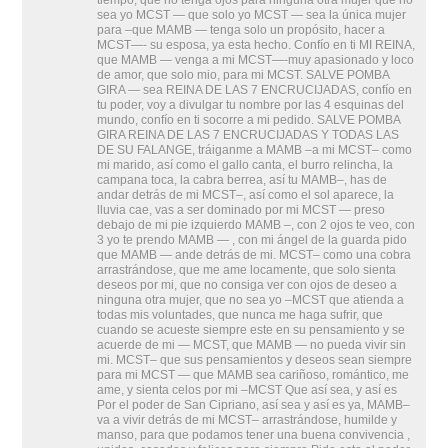
tiempo, que no tenga ojos para ninguna otra mujer que no
sea yo MCST — que solo yo MCST — sea la única mujer
para –que MAMB — tenga solo un propósito, hacer a
MCST—- su esposa, ya esta hecho. Confío en ti MI REINA,
que MAMB — venga a mi MCST—-muy apasionado y loco
de amor, que solo mio, para mi MCST. SALVE POMBA
GIRA — sea REINA DE LAS 7 ENCRUCIJADAS, confío en
tu poder, voy a divulgar tu nombre por las 4 esquinas del
mundo, confío en ti socorre a mi pedido. SALVE POMBA
GIRA REINA DE LAS 7 ENCRUCIJADAS Y TODAS LAS
DE SU FALANGE, tráiganme a MAMB –a mi MCST– como
mi marido, así como el gallo canta, el burro relincha, la
campana toca, la cabra berrea, así tu MAMB–, has de
andar detrás de mi MCST–, así como el sol aparece, la
lluvia cae, vas a ser dominado por mi MCST — preso
debajo de mi pie izquierdo MAMB –, con 2 ojos te veo, con
3 yo te prendo MAMB — , con mi ángel de la guarda pido
que MAMB — ande detrás de mi. MCST– como una cobra
arrastrándose, que me ame locamente, que solo sienta
deseos por mi, que no consiga ver con ojos de deseo a
ninguna otra mujer, que no sea yo –MCST que atienda a
todas mis voluntades, que nunca me haga sufrir, que
cuando se acueste siempre este en su pensamiento y se
acuerde de mi — MCST, que MAMB — no pueda vivir sin
mi. MCST– que sus pensamientos y deseos sean siempre
para mi MCST — que MAMB sea cariñoso, romántico, me
ame, y sienta celos por mi –MCST Que así sea, y así es
Por el poder de San Cipriano, así sea y así es ya, MAMB–
va a vivir detrás de mi MCST– arrastrándose, humilde y
manso, para que podamos tener una buena convivencia ,