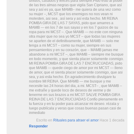
unidos, casados y felices para siempre.Pido esto al poder
de las tres almas negras que vigila San Cipriano, que así
sea y así es ya, que MAMB– me quiera de una vez como
su mujer –, MCST que los enemigos no nos vean ni
molesten, asi sea , así sera y así esta hecho. MI REINA
POMBA GIRA DE LAS 7 SAYAS, pido que amarres a
MAMB — en los 7 de sus sayas y en los 7 guizos de su
ropa para mi MCST –. Que MAMB — no este con ninguna
otra mujer que no sea yo MCST – que todas las mujeres
se aparten de el definitivamente, que MAMB — solo me
tenga a mi MCST – como su mujer, siempre en sus
pensamientos y en su corazón, que – MAMB jamas me
abandone a mi MCST –, que MAMB – siempre me busque
en todo momento, y que sienta placer solamente conmigo.
MI REINA POMBA GIRA DE LAS 7 ENCRUCIJADAS, pido
que MAMB — quede ciego de amor por mi MCST — lleno
de amor, que el sienta placer solamente conmigo, que asi
sea, y asi esta hecho. En agradecimiento divulgare tu
nombre MI REINA. Que MAMB — me busque y me
necesite las 24 horas del dia, a mi. MCST– , que MAMB –
me extrañe y quede loco de deseos de verme y de
tenerme en sus brazos a mi MCST SALVE POMBA GIRA
REINA DE LAS 7 ENCRUCIJADAS Confío plenamente en
tu fuerza y en tu poder para alcanzar mi deseo. rézala y
luego publícala y veras que cosas buenas pasan casi de
inmediato
Escrito en
Rituales para atraer el amor
Hace 1 decada
Responder