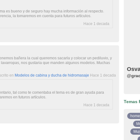
ema es bueno y de seguro hay mucha información al respecto.
rencia, la tomaremos en cuenta para futuros artículos.
Hace 1 decada
enemos bañera la cual queremos sacarla y colocar un pediluvio, y
 lavarropas, nos gustaria que manden algunos modelos. Muchas
Osva
scrito en
Modelos de cabina y ducha de hidromasaje
Hace 1 decada
@grac
entario, tal como te comentaba el tema es de gran ayuda para
aremos en futuros artículos.
Temas 
Hace 1 decada
home
M
Muj