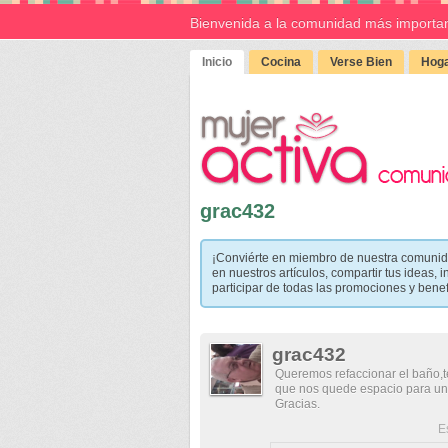
Bienvenida a la comunidad más importan
Inicio
Cocina
Verse Bien
Hoga
grac432
¡Conviérte en miembro de nuestra comunid
en nuestros artículos, compartir tus ideas, i
participar de todas las promociones y bene
grac432
Queremos refaccionar el baño,t
que nos quede espacio para un
Gracias.
E