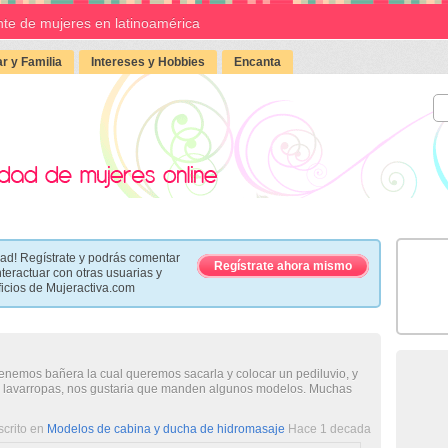
te de mujeres en latinoamérica
r y Familia
Intereses y Hobbies
Encanta
ad! Regístrate y podrás comentar
Regístrate ahora mismo
nteractuar con otras usuarias y
ficios de Mujeractiva.com
enemos bañera la cual queremos sacarla y colocar un pediluvio, y
 lavarropas, nos gustaria que manden algunos modelos. Muchas
scrito en
Modelos de cabina y ducha de hidromasaje
Hace 1 decada