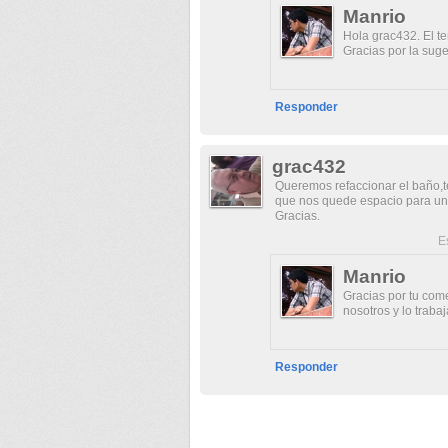
Manrio
Hola grac432. El t
Gracias por la suge
Responder
grac432
Queremos refaccionar el baño,t
que nos quede espacio para un
Gracias.
E
Manrio
Gracias por tu com
nosotros y lo trabaj
Responder