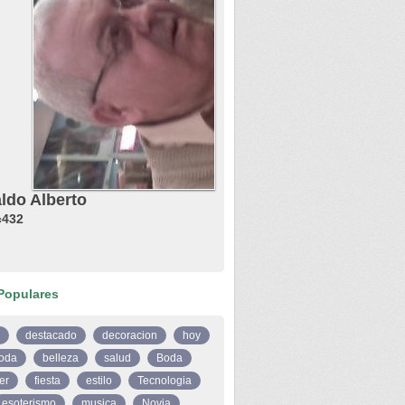
ldo Alberto
432
Populares
destacado
decoracion
hoy
oda
belleza
salud
Boda
er
fiesta
estilo
Tecnologia
esoterismo
musica
Novia