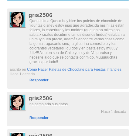
gris2506
Queridisima Queca hoy hice las paletas de chocolate de
figuritas disney estoy más que agradecida mis hijas estan
felices, la cobertura y los moldes (que tenian miles nos
sabia x cuales decidirme tantos diseños lindos) estaban a
un muy buen precio, además encontre varias cosas como
la goma tragacanto cmc, la glicerina comestible y los
colorantes vegetales liquidos y en pasta estoy muuuy
feliz!!! A quien sea de Chile yo soy de Valparaíso y
necesite algo que se contacte conmigo. Muuuuuchas
gracias por todo!!
Escrito en
Como Hacer Paletas de Chocolate para Fiestas Infantiles
Hace 1 decada
Responder
gris2506
ha cambiado sus datos
Hace 1 decada
Responder
gris2506