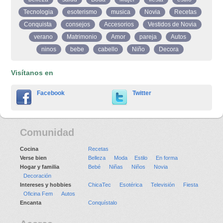
Tecnologia
esoterismo
musica
Novia
Recetas
Conquista
consejos
Accesorios
Vestidos de Novia
verano
Matrimonio
Amor
pareja
Autos
ninos
bebe
cabello
Niño
Decora
Visítanos en
Facebook
Twitter
Comunidad
Cocina
Recetas
Verse bien
Belleza
Moda
Estilo
En forma
Hogar y familia
Bebé
Niñas
Niños
Novia
Decoración
Intereses y hobbies
ChicaTec
Esotérica
Televisión
Fiesta
Oficina Fem
Autos
Encanta
Conquístalo