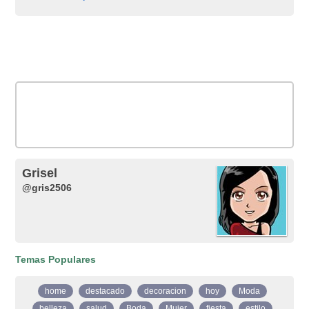
Grisel
@gris2506
Temas Populares
home
destacado
decoracion
hoy
Moda
belleza
salud
Boda
Mujer
fiesta
estilo