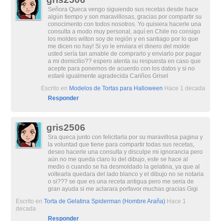
Señora Queca vengo siguiendo sus recetas desde hace
algún tiempo y son maravillosas, gracias por compartir su
conocimento con todos nosotros. Yo quisiera hacerle una
consulta a modo muy personal, aquí en Chile no consigo
los moldes wilton soy de región y en santiago por lo que
me dicen no hay! Si yo le enviara el dinero del molde
usted sería tan amable de comprarlo y enviarlo por pagar
a mi domicilio?? espero atenta su respuesta en caso que
acepte para ponernos de acuerdo con los datos y si no
estaré igualmente agradecida Cariños Grisel
Escrito en
Modelos de Tortas para Halloween
Hace 1 decada
Responder
gris2506
Sra queca junto con felicitarla por su maravillosa pagina y
la voluntad que tiene para compartir todas sus recetas,
deseo hacerle una consulta y disculpe mi ignorancia pero
aún no me queda claro lo del dibujo, este se hace al
medio o cuando se ha desmoldado la gelatina, ya que al
voltearla quedara del lado blanco y el dibujo no se notaria
o si??? se que es una receta antigua pero me seria de
gran ayuda si me aclarara porfavor muchas gracias Gigi
Escrito en
Torta de Gelatina Spiderman (Hombre Araña)
Hace 1
decada
Responder