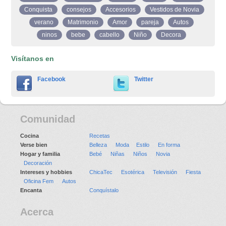
Conquista
consejos
Accesorios
Vestidos de Novia
verano
Matrimonio
Amor
pareja
Autos
ninos
bebe
cabello
Niño
Decora
Visítanos en
Facebook
Twitter
Comunidad
Cocina
Recetas
Verse bien
Belleza
Moda
Estilo
En forma
Hogar y familia
Bebé
Niñas
Niños
Novia
Decoración
Intereses y hobbies
ChicaTec
Esotérica
Televisión
Fiesta
Oficina Fem
Autos
Encanta
Conquístalo
Acerca