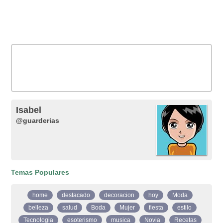
Isabel
@guarderias
Temas Populares
home
destacado
decoracion
hoy
Moda
belleza
salud
Boda
Mujer
fiesta
estilo
Tecnologia
esoterismo
musica
Novia
Recetas