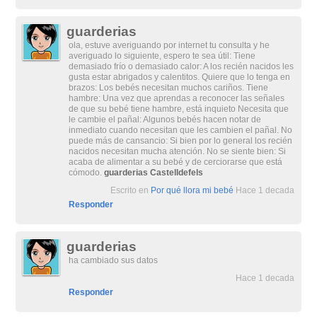
guarderias
ola, estuve averiguando por internet tu consulta y he
averiguado lo siguiente, espero te sea útil: Tiene
demasiado frío o demasiado calor: A los recién nacidos les
gusta estar abrigados y calentitos. Quiere que lo tenga en
brazos: Los bebés necesitan muchos cariños. Tiene
hambre: Una vez que aprendas a reconocer las señales
de que su bebé tiene hambre, está inquieto Necesita que
le cambie el pañal: Algunos bebés hacen notar de
inmediato cuando necesitan que les cambien el pañal. No
puede más de cansancio: Si bien por lo general los recién
nacidos necesitan mucha atención. No se siente bien: Si
acaba de alimentar a su bebé y de cerciorarse que está
cómodo.
guarderias Castelldefels
Escrito en
Por qué llora mi bebé
Hace 1 decada
Responder
guarderias
ha cambiado sus datos
Hace 1 decada
Responder