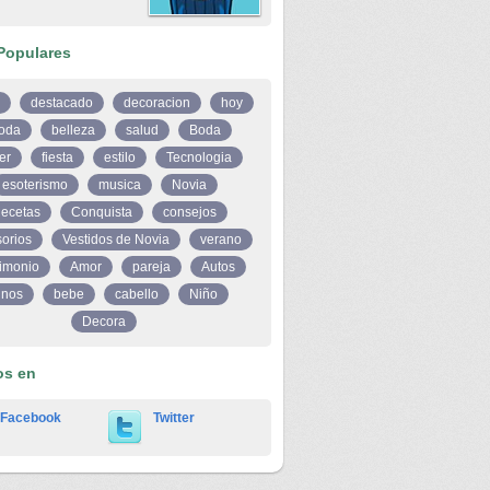
Populares
destacado
decoracion
hoy
oda
belleza
salud
Boda
er
fiesta
estilo
Tecnologia
esoterismo
musica
Novia
ecetas
Conquista
consejos
orios
Vestidos de Novia
verano
imonio
Amor
pareja
Autos
inos
bebe
cabello
Niño
Decora
os en
Facebook
Twitter