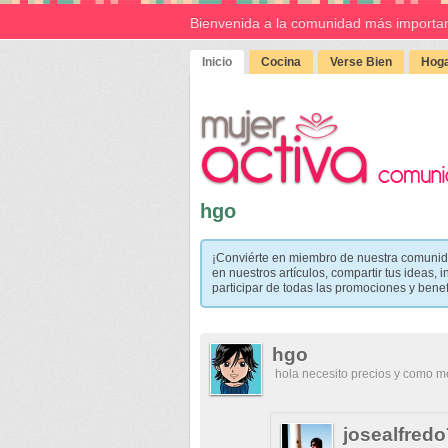
Bienvenida a la comunidad más importan
Inicio
Cocina
Verse Bien
Hoga
hgo
¡Conviérte en miembro de nuestra comunid
en nuestros artículos, compartir tus ideas, i
participar de todas las promociones y bene
hgo
hola necesito precios y como 
josealfred