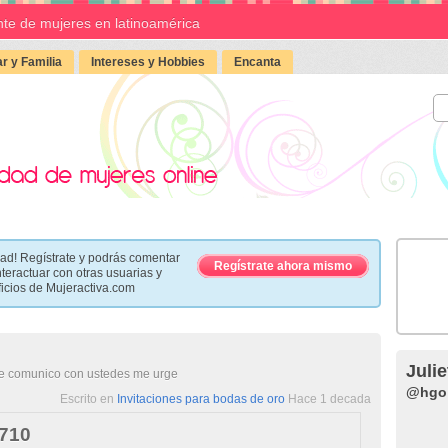
te de mujeres en latinoamérica
r y Familia
Intereses y Hobbies
Encanta
ad! Regístrate y podrás comentar
Regístrate ahora mismo
nteractuar con otras usuarias y
ficios de Mujeractiva.com
Julie
me comunico con ustedes me urge
@hgo
Escrito en
Invitaciones para bodas de oro
Hace 1 decada
o710