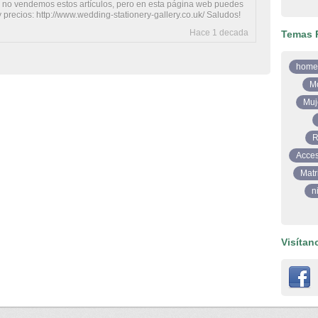
 no vendemos estos artículos, pero en esta página web puedes
 precios: http://www.wedding-stationery-gallery.co.uk/ Saludos!
Hace 1 decada
Temas 
home
M
Muj
R
Acces
Matr
n
Visítan