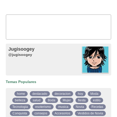
Jugisoogey
@jugisoogey
Temas Populares
home
destacado
decoracion
hoy
Moda
belleza
salud
Boda
Mujer
fiesta
estilo
Tecnologia
esoterismo
musica
Novia
Recetas
Conquista
consejos
Accesorios
Vestidos de Novia