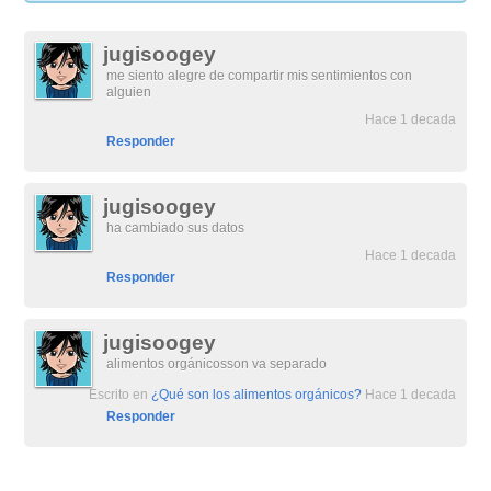
jugisoogey
me siento alegre de compartir mis sentimientos con
alguien
Hace 1 decada
Responder
jugisoogey
ha cambiado sus datos
Hace 1 decada
Responder
jugisoogey
alimentos orgánicosson va separado
Escrito en
¿Qué son los alimentos orgánicos?
Hace 1 decada
Responder