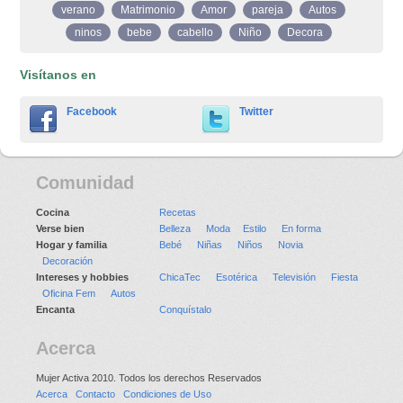
verano
Matrimonio
Amor
pareja
Autos
ninos
bebe
cabello
Niño
Decora
Visítanos en
Facebook
Twitter
Comunidad
Cocina
Recetas
Verse bien
Belleza
Moda
Estilo
En forma
Hogar y familia
Bebé
Niñas
Niños
Novia
Decoración
Intereses y hobbies
ChicaTec
Esotérica
Televisión
Fiesta
Oficina Fem
Autos
Encanta
Conquístalo
Acerca
Mujer Activa 2010. Todos los derechos Reservados
Acerca
Contacto
Condiciones de Uso