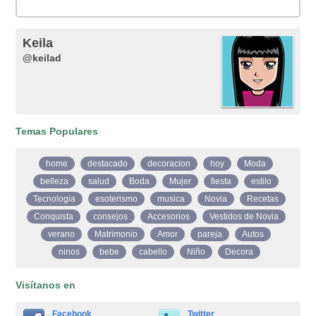
Keila
@keilad
Temas Populares
home
destacado
decoracion
hoy
Moda
belleza
salud
Boda
Mujer
fiesta
estilo
Tecnologia
esoterismo
musica
Novia
Recetas
Conquista
consejos
Accesorios
Vestidos de Novia
verano
Matrimonio
Amor
pareja
Autos
ninos
bebe
cabello
Niño
Decora
Visítanos en
Facebook
Twitter