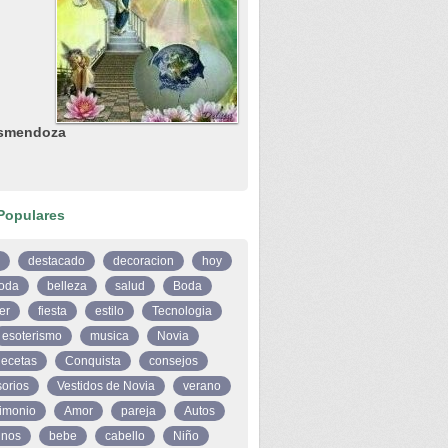
smendoza
Populares
destacado
decoracion
hoy
oda
belleza
salud
Boda
er
fiesta
estilo
Tecnologia
esoterismo
musica
Novia
ecetas
Conquista
consejos
orios
Vestidos de Novia
verano
imonio
Amor
pareja
Autos
inos
bebe
cabello
Niño