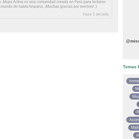
 Mujer Activa es una comunidad creada en Perú para lectoras
l mundo de habla hispana. ¡Muchas gracias por leernos! :)
Hace 1 decada
@mis
Temas 
home
M
Muj
R
Acces
Matr
n