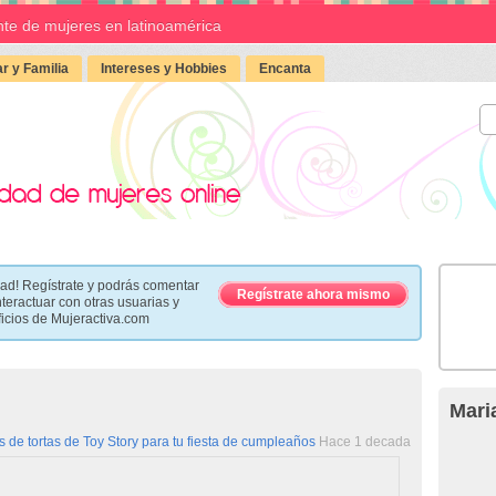
te de mujeres en latinoamérica
r y Familia
Intereses y Hobbies
Encanta
ad! Regístrate y podrás comentar
Regístrate ahora mismo
nteractuar con otras usuarias y
ficios de Mujeractiva.com
Mari
 de tortas de Toy Story para tu fiesta de cumpleaños
Hace 1 decada