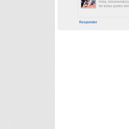
Hola, missmendoza.
de todas partes de
Responder