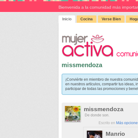
Bienvenida a la comunidad más importan
Inicio
Cocina
Verse Bien
Hoga
missmendoza
¡Conviérte en miembro de nuestra comunid
en nuestros artículos, compartir tus ideas, i
participar de todas las promociones y bene
missmendoza
De donde son.
Escrito en
Más opciones
Manrio