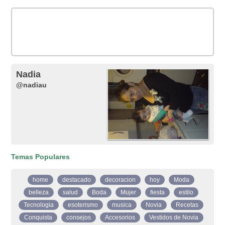
Nadia
@nadiau
Temas Populares
home
destacado
decoracion
hoy
Moda
belleza
salud
Boda
Mujer
fiesta
estilo
Tecnologia
esoterismo
musica
Novia
Recetas
Conquista
consejos
Accesorios
Vestidos de Novia