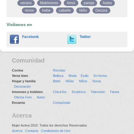
verano
Matrimonio
Amor
pareja
Autos
ninos
bebe
cabello
Niño
Decora
Visítanos en
Facebook
Twitter
Comunidad
Cocina
Recetas
Verse bien
Belleza
Moda
Estilo
En forma
Hogar y familia
Bebé
Niñas
Niños
Novia
Decoración
Intereses y hobbies
ChicaTec
Esotérica
Televisión
Fiesta
Oficina Fem
Autos
Encanta
Conquístalo
Acerca
Mujer Activa 2010. Todos los derechos Reservados
Acerca
Contacto
Condiciones de Uso