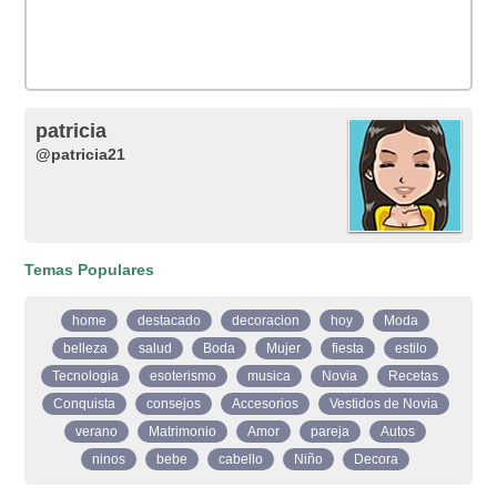
patricia
@patricia21
Temas Populares
home
destacado
decoracion
hoy
Moda
belleza
salud
Boda
Mujer
fiesta
estilo
Tecnologia
esoterismo
musica
Novia
Recetas
Conquista
consejos
Accesorios
Vestidos de Novia
verano
Matrimonio
Amor
pareja
Autos
ninos
bebe
cabello
Niño
Decora