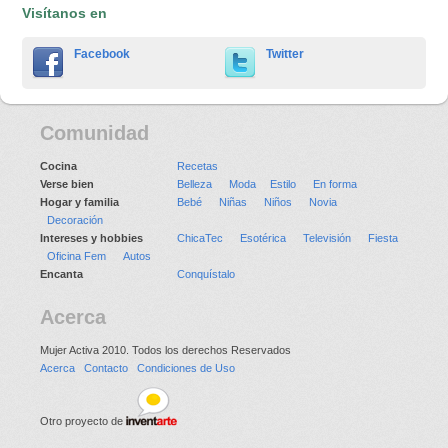
Visítanos en
Facebook
Twitter
Comunidad
Cocina
Recetas
Verse bien
Belleza
Moda
Estilo
En forma
Hogar y familia
Bebé
Niñas
Niños
Novia
Decoración
Intereses y hobbies
ChicaTec
Esotérica
Televisión
Fiesta
Oficina Fem
Autos
Encanta
Conquístalo
Acerca
Mujer Activa 2010. Todos los derechos Reservados
Acerca
Contacto
Condiciones de Uso
Otro proyecto de