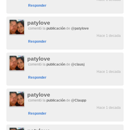
Responder
patylove
comentó la
publicación
de
@patylove
Hace 1 decada
Responder
patylove
comentó la
publicación
de
@clausj
Hace 1 decada
Responder
patylove
comentó la
publicación
de
@Claupp
Hace 1 decada
Responder