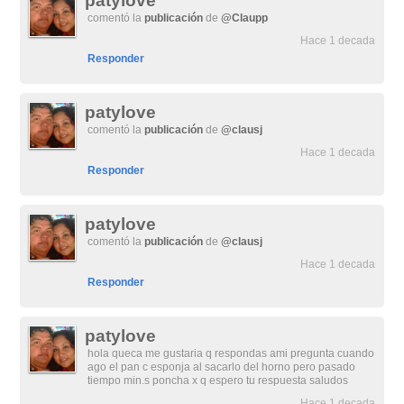
patylove
comentó la
publicación
de
@Claupp
Hace 1 decada
Responder
patylove
comentó la
publicación
de
@clausj
Hace 1 decada
Responder
patylove
comentó la
publicación
de
@clausj
Hace 1 decada
Responder
patylove
hola queca me gustaria q respondas ami pregunta cuando
ago el pan c esponja al sacarlo del horno pero pasado
tiempo min.s poncha x q espero tu respuesta saludos
Hace 1 decada