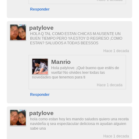
Responder
patylove
HOLA Q TAL COMO ESTAN CHICAS M AUSENTE UN
BUEN TIEMPO PERO YA ESTOY D REGRESO ,COMO
ESTAN? SALUDOS A TODAS BEESSOS
Hace 1 decada
Manrio
Hola patylove. ¡Qué bueno que estés de
vuelta! No olvides leer todas las
novedades que tenemos para ti
Hace 1 decada
Responder
patylove
hola como estan hoy les mando saludos quiero una receta
navideña q sea espectacular deliciosa m ayudan alguien
sabe una
Hace 1 decada