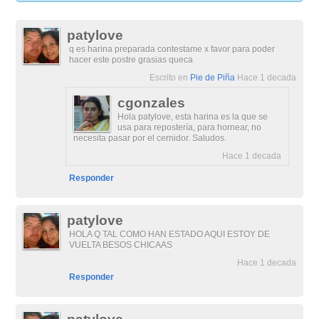
patylove
q es harina preparada contestame x favor para poder
hacer este postre grasias queca
Escrito en
Pie de Piña
Hace 1 decada
cgonzales
Hola patylove, esta harina es la que se
usa para repostería, para hornear, no
necesita pasar por el cernidor. Saludos.
Hace 1 decada
Responder
patylove
HOLA Q TAL COMO HAN ESTADO AQUI ESTOY DE
VUELTA BESOS CHICAAS
Hace 1 decada
Responder