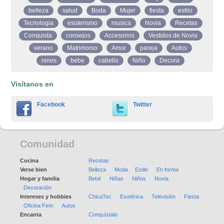
belleza
salud
Boda
Mujer
fiesta
estilo
Tecnologia
esoterismo
musica
Novia
Recetas
Conquista
consejos
Accesorios
Vestidos de Novia
verano
Matrimonio
Amor
pareja
Autos
ninos
bebe
cabello
Niño
Decora
Visítanos en
Facebook
Twitter
Comunidad
Cocina
Recetas
Verse bien
Belleza
Moda
Estilo
En forma
Hogar y familia
Bebé
Niñas
Niños
Novia
Decoración
Intereses y hobbies
ChicaTec
Esotérica
Televisión
Fiesta
Oficina Fem
Autos
Encanta
Conquístalo