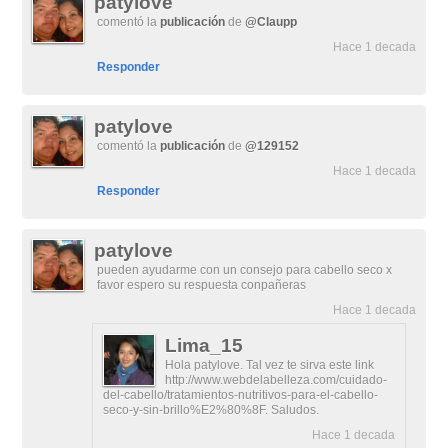
patylove
comentó la
publicación
de
@Claupp
Hace 1 decada
Responder
patylove
comentó la
publicación
de
@129152
Hace 1 decada
Responder
patylove
pueden ayudarme con un consejo para cabello seco x
favor espero su respuesta conpañeras
Hace 1 decada
Lima_15
Hola patylove. Tal vez te sirva este link
http://www.webdelabelleza.com/cuidado-
del-cabello/tratamientos-nutritivos-para-el-cabello-
seco-y-sin-brillo%E2%80%8F. Saludos.
Hace 1 decada