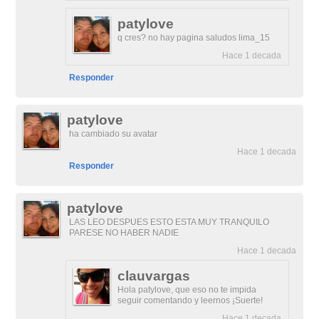
patylove
q cres? no hay pagina saludos lima_15
Hace 1 decada
Responder
patylove
ha cambiado su avatar
Hace 1 decada
Responder
patylove
LAS LEO DESPUES ESTO ESTA MUY TRANQUILO
PARESE NO HABER NADIE
Hace 1 decada
clauvargas
Hola patylove, que eso no te impida
seguir comentando y leernos ¡Suerte!
Hace 1 decada