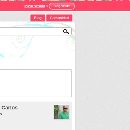
Inicia sesión
o
Regístrate
Blog
Comunidad
 Carlos
o