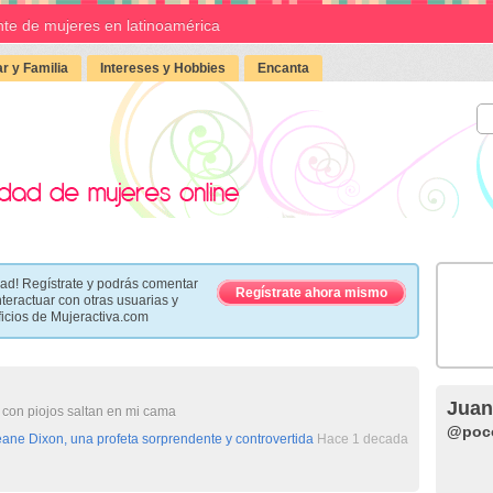
te de mujeres en latinoamérica
r y Familia
Intereses y Hobbies
Encanta
ad! Regístrate y podrás comentar
Regístrate ahora mismo
nteractuar con otras usuarias y
ficios de Mujeractiva.com
Juan
r con piojos saltan en mi cama
@poc
ane Dixon, una profeta sorprendente y controvertida
Hace 1 decada