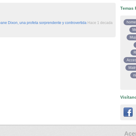
Temas 
home
ane Dixon, una profeta sorprendente y controvertida
Hace 1 decada
M
Muj
R
Acces
Matr
n
Visítan
Ace