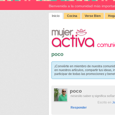
Bienvenida a la comunidad más importan
Inicio
Cocina
Verse Bien
Hoga
poco
¡Conviérte en miembro de nuestra comunid
en nuestros artículos, compartir tus ideas, i
participar de todas las promociones y bene
poco
nesesito saber q significa soña
Escrito en
Je
Responder