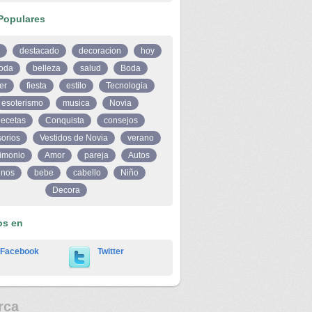
Populares
destacado
decoracion
hoy
oda
belleza
salud
Boda
er
fiesta
estilo
Tecnologia
esoterismo
musica
Novia
ecetas
Conquista
consejos
orios
Vestidos de Novia
verano
imonio
Amor
pareja
Autos
inos
bebe
cabello
Niño
Decora
os en
Facebook
Twitter
rca