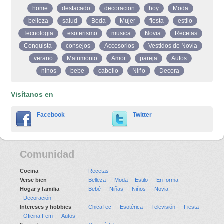
home
destacado
decoracion
hoy
Moda
belleza
salud
Boda
Mujer
fiesta
estilo
Tecnologia
esoterismo
musica
Novia
Recetas
Conquista
consejos
Accesorios
Vestidos de Novia
verano
Matrimonio
Amor
pareja
Autos
ninos
bebe
cabello
Niño
Decora
Visítanos en
Facebook
Twitter
Comunidad
Cocina
Recetas
Verse bien
Belleza
Moda
Estilo
En forma
Hogar y familia
Bebé
Niñas
Niños
Novia
Decoración
Intereses y hobbies
ChicaTec
Esotérica
Televisión
Fiesta
Oficina Fem
Autos