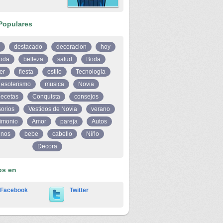
Populares
destacado
decoracion
hoy
oda
belleza
salud
Boda
er
fiesta
estilo
Tecnologia
esoterismo
musica
Novia
ecetas
Conquista
consejos
orios
Vestidos de Novia
verano
imonio
Amor
pareja
Autos
inos
bebe
cabello
Niño
Decora
os en
Facebook
Twitter