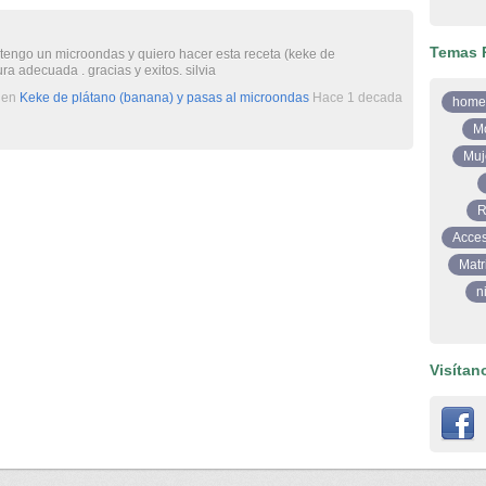
Temas 
tengo un microondas y quiero hacer esta receta (keke de
ra adecuada . gracias y exitos. silvia
o en
Keke de plátano (banana) y pasas al microondas
Hace 1 decada
home
M
Muj
R
Acces
Matr
n
Visítan