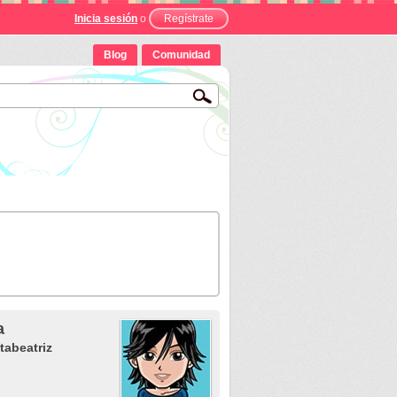
Inicia sesión
o
Regístrate
Blog
Comunidad
a
tabeatriz