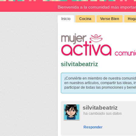
Bienvenida a la comunidad más importan
Inicio
Cocina
Verse Bien
Hoga
silvitabeatriz
¡Conviérte en miembro de nuestra comunid
en nuestros artículos, compartir tus ideas, i
participar de todas las promociones y bene
silvitabeatriz
ha cambiado sus datos
Responder