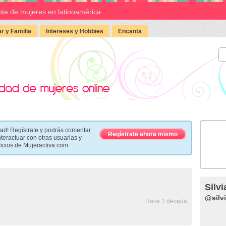
te de mujeres en latinoamérica
r y Familia
Intereses y Hobbies
Encanta
ad! Regístrate y podrás comentar
Regístrate ahora mismo
nteractuar con otras usuarias y
ficios de Mujeractiva.com
Silvi
@silvi
Hace 1 decada