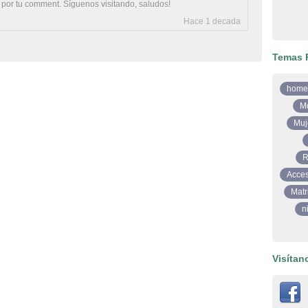
 por tu comment. Síguenos visitando, saludos!
Hace 1 decada
Temas 
home
M
Muj
R
Acces
Matr
n
Visítan