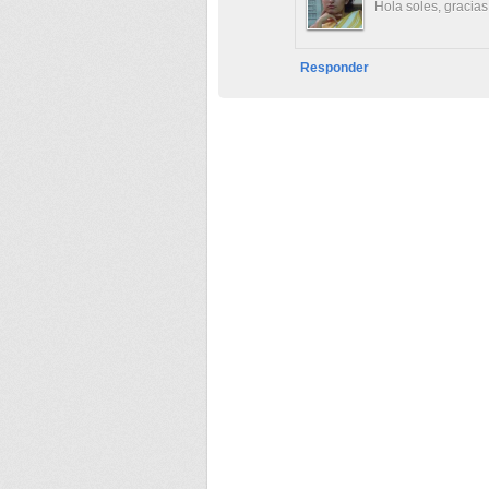
Hola soles, gracias
Responder