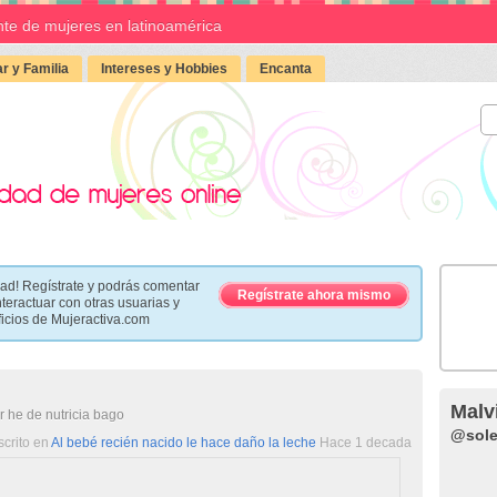
te de mujeres en latinoamérica
r y Familia
Intereses y Hobbies
Encanta
ad! Regístrate y podrás comentar
Regístrate ahora mismo
nteractuar con otras usuarias y
ficios de Mujeractiva.com
Malv
r he de nutricia bago
@sole
scrito en
Al bebé recién nacido le hace daño la leche
Hace 1 decada