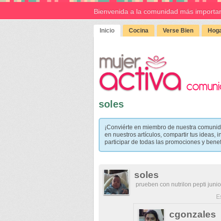
Bienvenida a la comunidad más importan
Inicio
Cocina
Verse Bien
Hoga
soles
¡Conviérte en miembro de nuestra comunid
en nuestros artículos, compartir tus ideas, i
participar de todas las promociones y bene
soles
prueben con nutrilon pepti junio
E
cgonzales