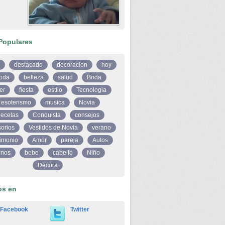
Populares
destacado
decoracion
hoy
oda
belleza
salud
Boda
er
fiesta
estilo
Tecnologia
esoterismo
musica
Novia
ecetas
Conquista
consejos
orios
Vestidos de Novia
verano
imonio
Amor
pareja
Autos
inos
bebe
cabello
Niño
Decora
os en
Facebook
Twitter