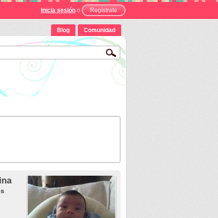
Inicia sesión
o
Regístrate
Blog
Comunidad
ina
s