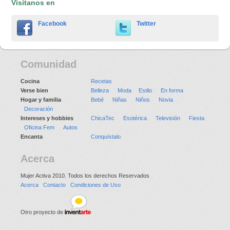
Visítanos en
Facebook
Twitter
Comunidad
Cocina
Recetas
Verse bien
Belleza
Moda
Estilo
En forma
Hogar y familia
Bebé
Niñas
Niños
Novia
Decoración
Intereses y hobbies
ChicaTec
Esotérica
Televisión
Fiesta
Oficina Fem
Autos
Encanta
Conquístalo
Acerca
Mujer Activa 2010. Todos los derechos Reservados
Acerca
Contacto
Condiciones de Uso
Otro proyecto de