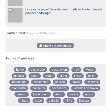
La casa de papel: Ya está confirmada la 3ra temporada
¡Conoce todo aquí!
Comunidad
Ya somos 30551 miembros!
Únete a la comunidad
Temas Populares
home
destacado
decoracion
hoy
Moda
belleza
salud
Boda
Mujer
fiesta
estilo
Tecnologia
esoterismo
musica
Novia
Recetas
Conquista
consejos
Accesorios
Vestidos de Novia
verano
Matrimonio
Amor
pareja
Autos
ninos
bebe
cabello
Niño
Decora