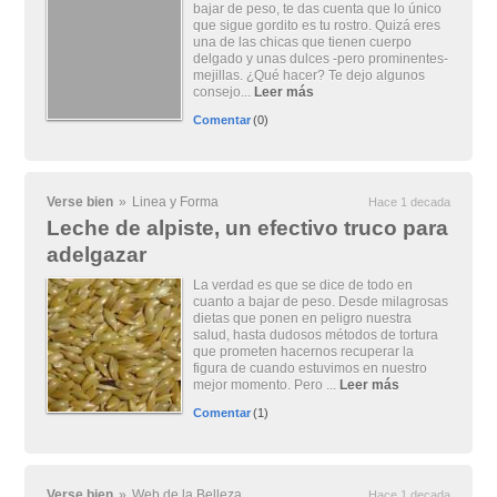
bajar de peso, te das cuenta que lo único
que sigue gordito es tu rostro. Quizá eres
una de las chicas que tienen cuerpo
delgado y unas dulces -pero prominentes-
mejillas. ¿Qué hacer? Te dejo algunos
consejo...
Leer más
Comentar
(0)
Verse bien
»
Linea y Forma
Hace 1 decada
Leche de alpiste, un efectivo truco para
adelgazar
La verdad es que se dice de todo en
cuanto a bajar de peso. Desde milagrosas
dietas que ponen en peligro nuestra
salud, hasta dudosos métodos de tortura
que prometen hacernos recuperar la
figura de cuando estuvimos en nuestro
mejor momento. Pero ...
Leer más
Comentar
(1)
Verse bien
»
Web de la Belleza
Hace 1 decada