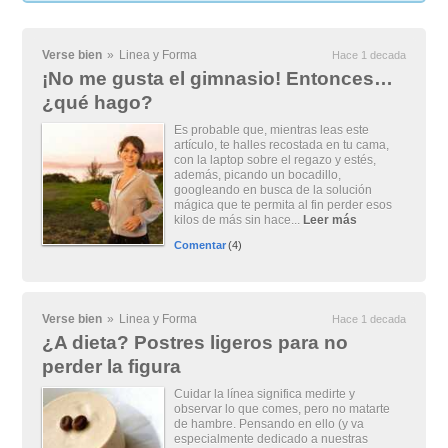
Verse bien
»
Linea y Forma
Hace 1 decada
¡No me gusta el gimnasio! Entonces…
¿qué hago?
Es probable que, mientras leas este
artículo, te halles recostada en tu cama,
con la laptop sobre el regazo y estés,
además, picando un bocadillo,
googleando en busca de la solución
mágica que te permita al fin perder esos
kilos de más sin hace...
Leer más
Comentar
(4)
Verse bien
»
Linea y Forma
Hace 1 decada
¿A dieta? Postres ligeros para no
perder la figura
Cuidar la línea significa medirte y
observar lo que comes, pero no matarte
de hambre. Pensando en ello (y va
especialmente dedicado a nuestras