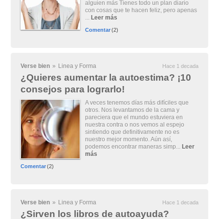
alguien más Tienes todo un plan diario
con cosas que te hacen feliz, pero apenas
...
Leer más
Comentar
(2)
Verse bien
»
Linea y Forma
Hace 1 decada
¿Quieres aumentar la autoestima? ¡10
consejos para lograrlo!
A veces tenemos días más difíciles que
otros. Nos levantamos de la cama y
pareciera que el mundo estuviera en
nuestra contra o nos vemos al espejo
sintiendo que definitivamente no es
nuestro mejor momento. Aún así,
podemos encontrar maneras simp...
Leer
más
Comentar
(2)
Verse bien
»
Linea y Forma
Hace 1 decada
¿Sirven los libros de autoayuda?