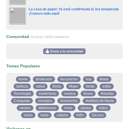
La casa de papel: Ya está confirmada la 3ra temporada
¡Conoce todo aquí!
Comunidad
Ya somos 30551 miembros!
Únete a la comunidad
Temas Populares
home
destacado
decoracion
hoy
Moda
belleza
salud
Boda
Mujer
fiesta
estilo
Tecnologia
esoterismo
musica
Novia
Recetas
Conquista
consejos
Accesorios
Vestidos de Novia
verano
Matrimonio
Amor
pareja
Autos
ninos
bebe
cabello
Niño
Decora
Visítanos en