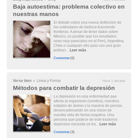
Baja autoestima: problema colectivo en
nuestras manos
El debate sobre una nueva definición de
los estándares de belleza trasciende
fronteras. A pesar de tener datos sobre
México, es posible que los resultados
sean muy parecidos en el Perú, Argentina,
Chile o cualquier otro país con una gran
poblaci...
Leer más
Comentar
(0)
Verse bien
»
Linea y Forma
Hace 1 decada
Métodos para combatir la depresión
La depresión es una enfermedad que
afecta al organismo (cerebro), nuestros
estados de ánimo y la manera de pensar,
desencadenando en una vision de
nuestra vida de forma negativa. Una
persona que padece de este trastorno
depresivo necesita un tra...
Leer más
Comentar
(3)