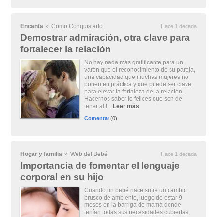
Encanta
»
Como Conquistarlo
Hace 1 decada
Demostrar admiración, otra clave para
fortalecer la relación
No hay nada más gratificante para un
varón que el reconocimiento de su pareja,
una capacidad que muchas mujeres no
ponen en práctica y que puede ser clave
para elevar la fortaleza de la relación.
Hacernos saber lo felices que son de
tener al l...
Leer más
Comentar
(0)
Hogar y familia
»
Web del Bebé
Hace 1 decada
Importancia de fomentar el lenguaje
corporal en su hijo
Cuando un bebé nace sufre un cambio
brusco de ambiente, luego de estar 9
meses en la barriga de mamá donde
tenían todas sus necesidades cubiertas,