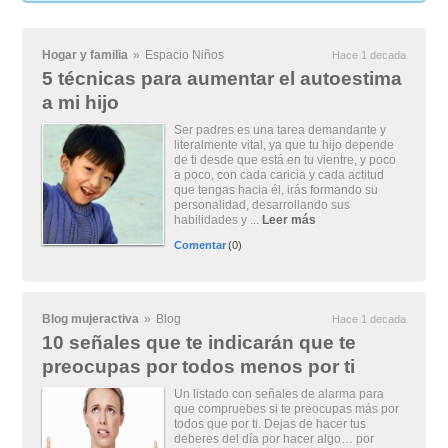
Hogar y familia
»
Espacio Niños
Hace 1 decada
5 técnicas para aumentar el autoestima
a mi hijo
Ser padres es una tarea demandante y
literalmente vital, ya que tu hijo depende
de ti desde que está en tu vientre, y poco
a poco, con cada caricia y cada actitud
que tengas hacia él, irás formando su
personalidad, desarrollando sus
habilidades y ...
Leer más
Comentar
(0)
Blog mujeractiva
»
Blog
Hace 1 decada
10 señales que te indicarán que te
preocupas por todos menos por ti
Un listado con señales de alarma para
que compruebes si te preocupas más por
todos que por ti. Dejas de hacer tus
deberes del día por hacer algo… por