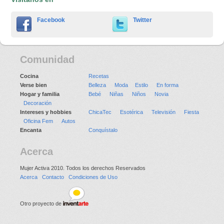
Facebook
Twitter
Comunidad
Cocina
Recetas
Verse bien
Belleza
Moda
Estilo
En forma
Hogar y familia
Bebé
Niñas
Niños
Novia
Decoración
Intereses y hobbies
ChicaTec
Esotérica
Televisión
Fiesta
Oficina Fem
Autos
Encanta
Conquístalo
Acerca
Mujer Activa 2010. Todos los derechos Reservados
Acerca
Contacto
Condiciones de Uso
Otro proyecto de