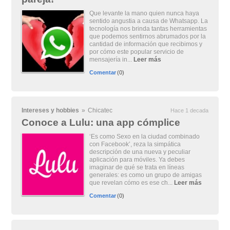
Que levante la mano quien nunca haya
sentido angustia a causa de Whatsapp. La
tecnología nos brinda tantas herramientas
que podemos sentirnos abrumados por la
cantidad de información que recibimos y
por cómo este popular servicio de
mensajería in...
Leer más
Comentar
(0)
Intereses y hobbies
»
Chicatec
Hace 1 decada
Conoce a Lulu: una app cómplice
‘Es como Sexo en la ciudad combinado
con Facebook’, reza la simpática
descripción de una nueva y peculiar
aplicación para móviles. Ya debes
imaginar de qué se trata en líneas
generales: es como un grupo de amigas
que revelan cómo es ese ch...
Leer más
Comentar
(0)