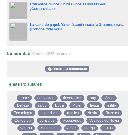
Con estos trucos lucirás unos senos firmes
¡Compruébalo!
La casa de papel: Ya está confirmada la 3ra temporada
¡Conoce todo aquí!
Comunidad
Ya somos 30551 miembros!
Únete a la comunidad
Temas Populares
home
destacado
decoracion
hoy
Moda
belleza
salud
Boda
Mujer
fiesta
estilo
Tecnologia
esoterismo
musica
Novia
Recetas
Conquista
consejos
Accesorios
Vestidos de Novia
verano
Matrimonio
Amor
pareja
Autos