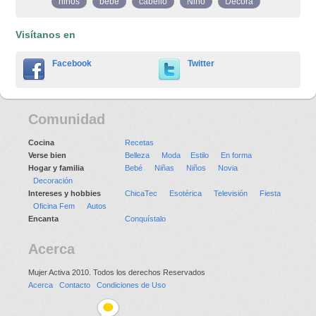
ninos
bebe
cabello
Niño
Decora
Visítanos en
Facebook
Twitter
Comunidad
Cocina
Recetas
Verse bien
Belleza
Moda
Estilo
En forma
Hogar y familia
Bebé
Niñas
Niños
Novia
Decoración
Intereses y hobbies
ChicaTec
Esotérica
Televisión
Fiesta
Oficina Fem
Autos
Encanta
Conquístalo
Acerca
Mujer Activa 2010. Todos los derechos Reservados
Acerca
Contacto
Condiciones de Uso