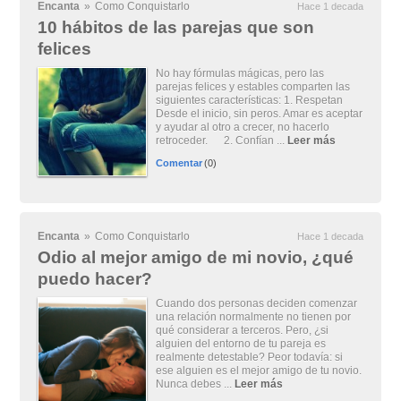
Encanta
»
Como Conquistarlo
Hace 1 decada
10 hábitos de las parejas que son
felices
No hay fórmulas mágicas, pero las
parejas felices y estables comparten las
siguientes características: 1. Respetan
Desde el inicio, sin peros. Amar es aceptar
y ayudar al otro a crecer, no hacerlo
retroceder. 2. Confían ...
Leer más
Comentar
(0)
Encanta
»
Como Conquistarlo
Hace 1 decada
Odio al mejor amigo de mi novio, ¿qué
puedo hacer?
Cuando dos personas deciden comenzar
una relación normalmente no tienen por
qué considerar a terceros. Pero, ¿si
alguien del entorno de tu pareja es
realmente detestable? Peor todavía: si
ese alguien es el mejor amigo de tu novio.
Nunca debes ...
Leer más